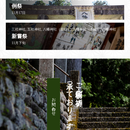
八社神社, 正八幡神社, 相峯神社
例祭
11月17日
三社神社, 五社神社, 八幡神社（前組）, 八幡神社（本組）, 八幡神社
（渋草）, 八幡神社（直瀬）, 八社神社, 正八幡神社, 相峯神社
新嘗祭
11月下旬
承っております。
ご祈願・ご祈祷
お問い合わせ