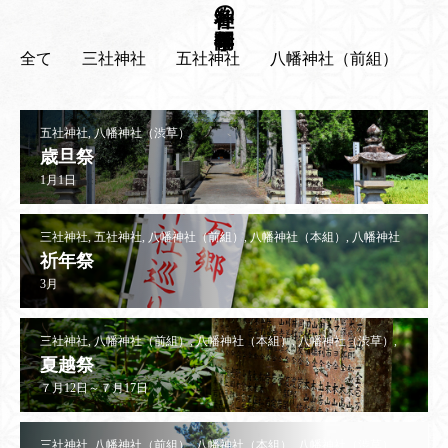
各神社の年間行事
全て
三社神社
五社神社
八幡神社（前組）
八
五社神社, 八幡神社（渋草）
歳旦祭
1月1日
三社神社, 五社神社, 八幡神社（前組）, 八幡神社（本組）, 八幡神社
（渋草）, 八幡神社（直瀬）, 八社神社, 正八幡神社, 相峯神社
祈年祭
3月
三社神社, 八幡神社（前組）, 八幡神社（本組）, 八幡神社（渋草）,
八社神社, 正八幡神社, 相峯神社
夏越祭
７月12日～７月17日
三社神社, 八幡神社（前組）, 八幡神社（本組）, 八幡神社（渋草）,