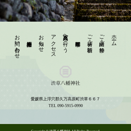
お問い合わせ
お知らせ
アクセス
久万高原へ行こう
ご祈祷・ご祈願
ご由緒・ご祭神
ホーム
愛媛県上浮穴郡久万高原町渋草６６７
TEL 090-5915-0990